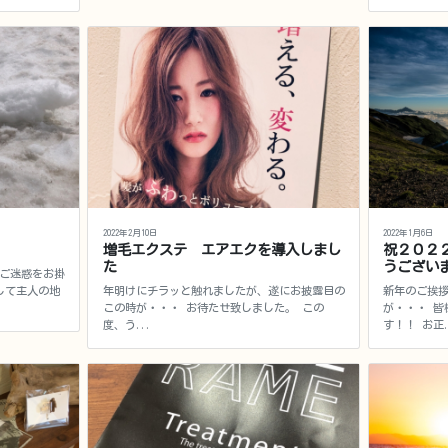
2022年2月10日
2022年1月6日
増毛エクステ エアエクを導入しまし
祝２０２
た
うござい
ご迷惑をお掛
して主人の地
年明けにチラッと触れましたが、遂にお披露目の
新年のご挨
この時が・・・ お待たせ致しました。 この
が・・・ 皆
度、う...
す！！ お正.