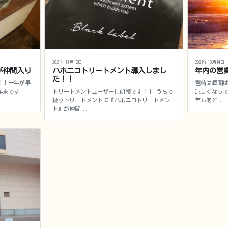
2021年11月12日
2021年10月14日
が仲間入り
ハホニコトリートメント導入しまし
年内の営
た！！
！！一年が早
宮崎は昼間
年末です
トリートメントユーザーに朗報です！！ うちで
涼しくなって
扱うトリートメントに『ハホニコトリートメン
年もあと...
ト』が仲間...