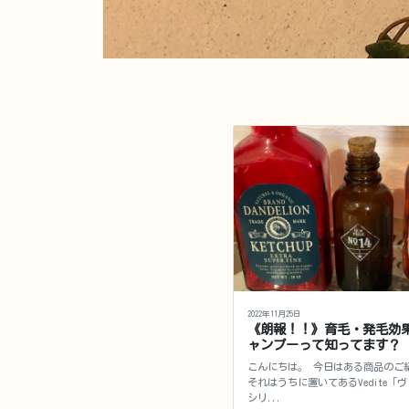
2022年11月25日
《朗報！！》育毛・発毛効
ャンプーって知ってます？
こんにちは。 今日はある商品のご
それはうちに置いてあるVedite「
シリ...