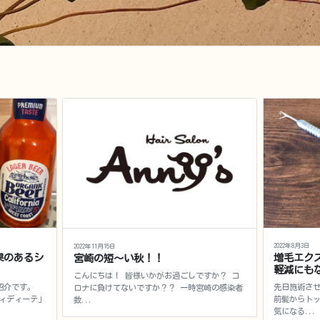
2022年8月3日
2022年11月15日
果のあるシ
増毛エク
宮崎の短～い秋！！
軽減にも
こんにちは！ 皆様いかがお過ごしですか？ コ
紹介です。
先日施術さ
ロナに負けてないですか？？ 一時宮崎の感染者
ヴィディーテ」
前髪からト
数...
気になる...