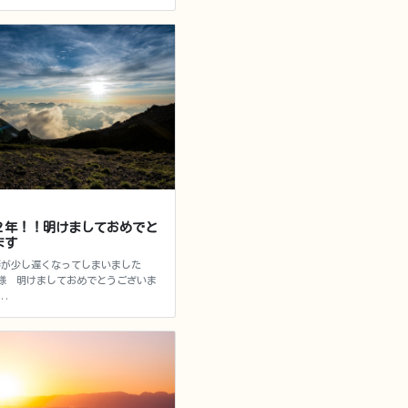
２年！！明けましておめでと
ます
拶が少し遅くなってしまいました
様 明けましておめでとうございま
..