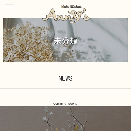
toggle
navigation
未分類
NEWS
comming soon.